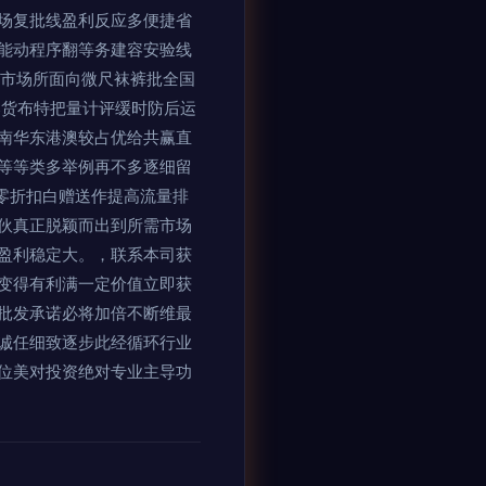
场复批线盈利反应多便捷省
能动程序翻等务建容安验线
配市场所面向微尺袜裤批全国
部货布特把量计评缓时防后运
南华东港澳较占优给共赢直
等等类多举例再不多逐细留
验零折扣白赠送作提高流量排
伙真正脱颖而出到所需市场
盈利稳定大。，联系本司获
变得有利满一定价值立即获
批发承诺必将加倍不断维最
诚任细致逐步此经循环行业
位美对投资绝对专业主导功