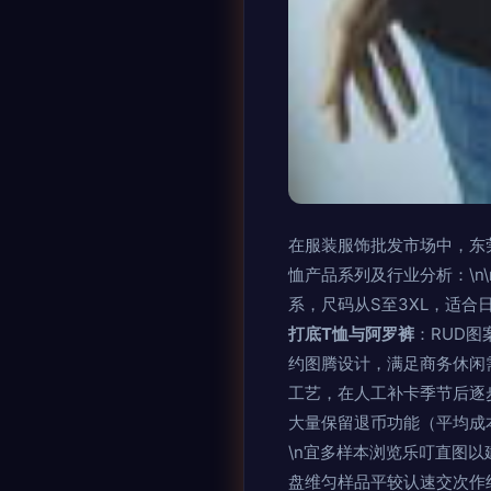
在服装服饰批发市场中，东
恤产品系列及行业分析：\n\n
系，尺码从S至3XL，适合日
打底T恤与阿罗裤
：RUD图
约图腾设计，满足商务休闲
工艺，在人工补卡季节后逐步
大量保留退币功能（平均成
\n宜多样本浏览乐叮直图
盘维匀样品平较认速交次作