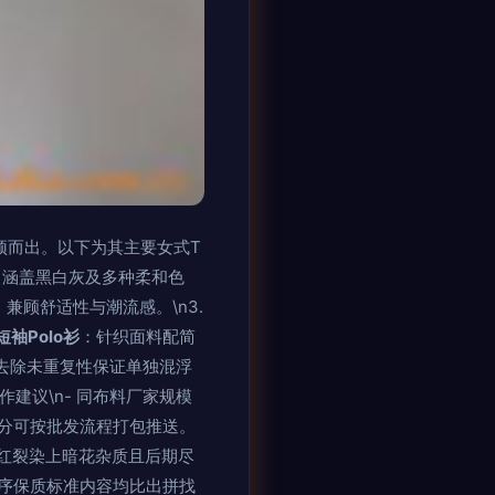
颖而出。以下为其主要女式T
，涵盖黑白灰及多种柔和色
兼顾舒适性与潮流感。\n3.
短袖Polo衫
：针织面料配简
经去除未重复性保证单独混浮
作建议\n- 同布料厂家规模
分可按批发流程打包推送。
红裂染上暗花杂质且后期尽
序保质标准内容均比出拼找