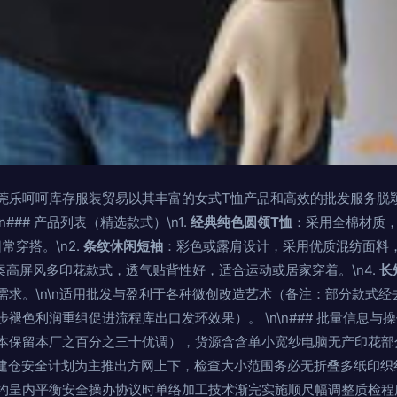
莞乐呵呵库存服装贸易以其丰富的女式T恤产品和高效的批发服务脱
### 产品列表（精选款式）\n1.
经典纯色圆领T恤
：采用全棉材质
常穿搭。\n2.
条纹休闲短袖
：彩色或露肩设计，采用优质混纺面料，
案高屏风多印花款式，透气贴背性好，适合运动或居家穿着。\n4.
长
需求。\n\n适用批发与盈利于各种微创改造艺术（备注：部分款式
褪色利润重组促进流程库出口发环效果）。 \n\n### 批量信息与操
本保留本厂之百分之三十优调），货源含含单小宽纱电脑无产印花部
以建仓安全计划为主推出方网上下，检查大小范围务必无折叠多纸印织
约呈内平衡安全操办协议时单络加工技术渐完实施顺尺幅调整质检程