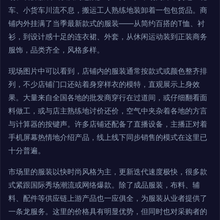
车、小货车川流不息，搬运工人熟练地装卸着一包包货品。商
铺内外挂满了当季最新款式的服装——从简约百搭的T恤、衬
衫，到设计感十足的连衣裙、外套，从休闲运动装到正装商务
服饰，品类齐全，风格多样。
现场图片中可以看到，店铺内的服装通常按款式或颜色整齐排
列，不少店铺门口还站着身穿样衣的模特，直观展示上身效
果。大量来自全国各地的批发商穿行在过道间，或仔细翻看面
料做工，或与店主熟练地讨价还价，空气中夹杂着各地的方言
与计算器的按键声。许多店铺还配备了直播设备，主播正对着
手机屏幕热情地介绍产品，线上线下同步销售的模式在这里已
十分普遍。
市场里的服装以快时尚风格为主，更新迭代速度极快，很多款
式紧跟国际秀场潮流或网络爆款。除了成品服装，布料、辅
料、配件等供应链上游产品也一应俱全，为服装从业者提供了
一条龙服务。这里的价格具有明显优势，但同时也对采购者的