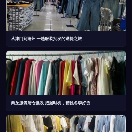
从津门到沧州 一趟服装批发的迅捷之旅
商丘服装清仓批发 把握时机，精挑冬季好货