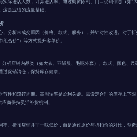
与实际进店人数，计算进店率。通过橱窗陈列、门口促销信息（如“大
，这是业绩的流量基础。
析
心。分析未成交原因（价格、款式、服务），并针对性改进。对于折
巾组合价”）等方式提升客单价。
盘，分析店铺内品类（如大衣、羽绒服、毛呢外套）、款式、颜色、尺
通过促销清仓，保持库存健康。
季节性和流行周期。高周转率是盈利关键。需设定合理的库存上下限，
等供应商保持灵活补货机制。
利率。折扣店铺并非一味低价，而是通过原价与折扣价的对比，塑造