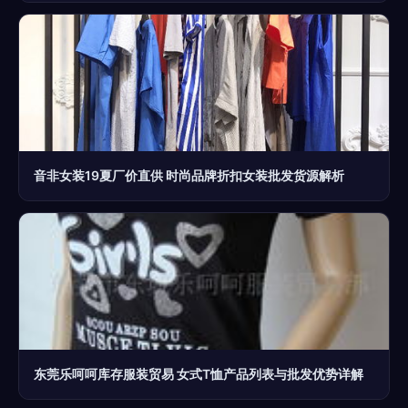
音非女装19夏厂价直供 时尚品牌折扣女装批发货源解析
东莞乐呵呵库存服装贸易 女式T恤产品列表与批发优势详解