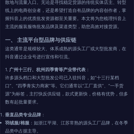
散地与流量入口。无论是寻找稳定货源的传统实体店主、转型
线上的电商创业者，还是希望打造自有品牌的内容创作者，掌
握抖音上的优质批发资源都至关重要。本文将为您梳理抖音上
主流的服装服饰批发品牌及渠道类型，助您高效对接货源。
一、 主流平台型品牌与供应链
这类通常是规模较大、体系成熟的源头工厂或大型批发商，在
抖音通过企业号进行宣传和引流。
1.
广州十三行、杭州四季青等产业带代表
：
许多源头档口和大型批发公司已入驻抖音，如“十三行某档
口”、“四季青实力商家”等。它们通常以“工厂直供”、“一手货
源”为标签，主打快反供应链，款式更新快，价格有优势，但多
数有起批量要求。
垂直品类专业品牌
：
羽绒服/棉服
：如浙江平湖、江苏常熟的源头工厂品牌，在冬季
品类中占据主导。