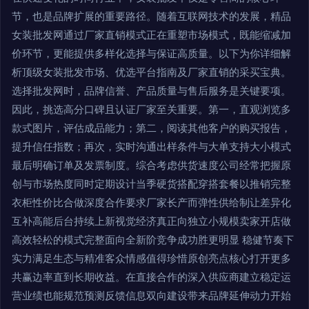
节，也是品牌扩展的重要路径。随着互联网技术的发展，精品
女装批发网通过厂家直销模式正在重塑市场模式，既能缩减加
价环节，更能提供多样化选择与保证高质量。以下为你详细解
析顶级女装批发市场、优选平台指南及厂家直销的采买宝典。
选择批发网时，品牌信誉、产品质量与售后服务是关键要项。
因此，挑选高分口碑且认证厂家至关重要。第一，直观浏览多
款式图片，评估成品能力；第二，阅读其他客户的购买报告，
提升信任指数；再次，实时沟通出样条件与大单支持大小模式
最后明确订单及发票制度。综合考虑供货速度公司经常把握原
创与市场热度同时定期设计当季硬货搭配穿搭套餐以推销完整
衣柜性价比合做深度合作要求厂家长产而弹性供给制让差异化
互补高能后台持续上新视觉经济真正向独立小规模卖家开店做
高效轻松的模式完整面向全新阶竞争成功胜更明显 稳健节奏下
实力满足生态与精准客众情感值得珍惜原创亮点核心打开更多
共赢边率直到长期收益。在直接合作的深入供应商建立稳定运
营业绩也能规范预测反馈信息双向建设带来品牌延伸动力开始